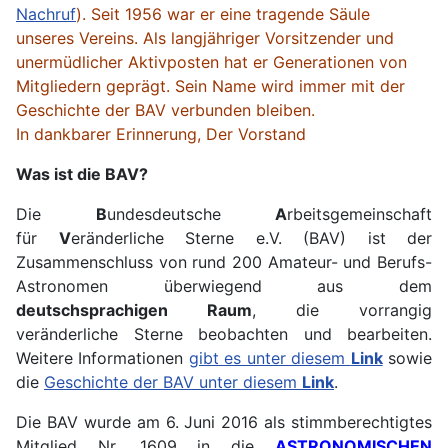
Nachruf
). Seit 1956 war er eine tragende Säule
unseres Vereins. Als langjähriger Vorsitzender und
unermüdlicher Aktivposten hat er Generationen von
Mitgliedern geprägt. Sein Name wird immer mit der
Geschichte der BAV verbunden bleiben.
In dankbarer Erinnerung, Der Vorstand
Was ist die BAV?
Die
B
undesdeutsche
A
rbeitsgemeinschaft
für
V
eränderliche Sterne e.V. (BAV) ist der
Zusammenschluss von rund 200 Amateur- und Berufs-
Astronomen überwiegend aus dem
deutschsprachigen Raum
, die vorrangig
veränderliche Sterne beobachten und bearbeiten.
Weitere Informationen
gibt es unter diesem
Link
sowie
die
Geschichte der BAV unter diesem
Link
.
Die BAV wurde am 6. Juni 2016 als stimmberechtigtes
Mitglied Nr. 1609 in die
ASTRONOMISCHEN