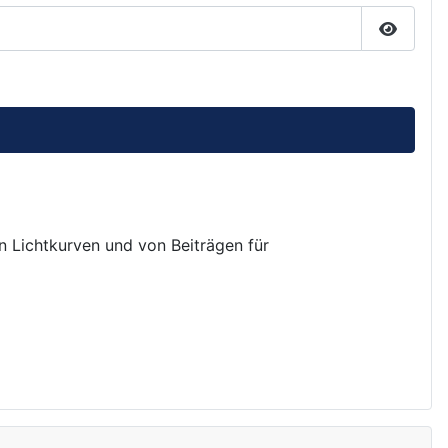
Passwor
on Lichtkurven und von Beiträgen für