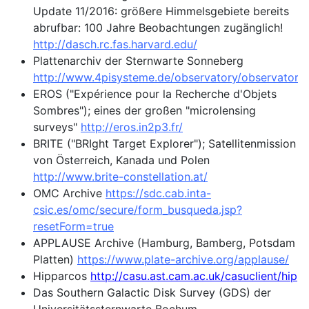
Update 11/2016: größere Himmelsgebiete bereits
abrufbar: 100 Jahre Beobachtungen zugänglich!
http://dasch.rc.fas.harvard.edu/
Plattenarchiv der Sternwarte Sonneberg
http://www.4pisysteme.de/observatory/observatory_
EROS ("Expérience pour la Recherche d'Objets
Sombres"); eines der großen "microlensing
surveys"
http://eros.in2p3.fr/
BRITE ("BRIght Target Explorer"); Satellitenmission
von Österreich, Kanada und Polen
http://www.brite-constellation.at/
OMC Archive
https://sdc.cab.inta-
csic.es/omc/secure/form_busqueda.jsp?
resetForm=true
APPLAUSE Archive (Hamburg, Bamberg, Potsdam
Platten)
https://www.plate-archive.org/applause/
Hipparcos
http://casu.ast.cam.ac.uk/casuclient/hipp
Das Southern Galactic Disk Survey (GDS) der
Universitätssternwarte Bochum