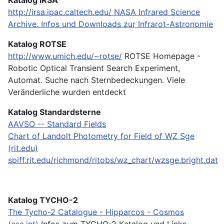
http://irsa.ipac.caltech.edu/
NASA Infrared Science
Archive. Infos und Downloads zur Infrarot-Astronomie
Katalog ROTSE
http://www.umich.edu/~rotse/
ROTSE Homepage -
Robotic Optical Transient Search Experiment,
Automat. Suche nach Sternbedeckungen. Viele
Veränderliche wurden entdeckt
Katalog Standardsterne
AAVSO -- Standard Fields
Chart of Landolt Photometry for Field of WZ Sge
(rit.edu)
spiff.rit.edu/richmond/ritobs/wz_chart/wzsge.bright.dat
Katalog TYCHO-2
The Tycho-2 Catalogue - Hipparcos - Cosmos
(esa.int)
Infos zum TYCHO-2 Katalog und Links