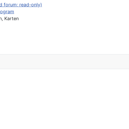
d forum; read-only)
rogram
, Karten