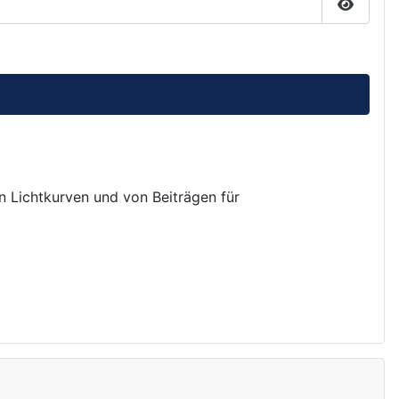
Passwor
on Lichtkurven und von Beiträgen für