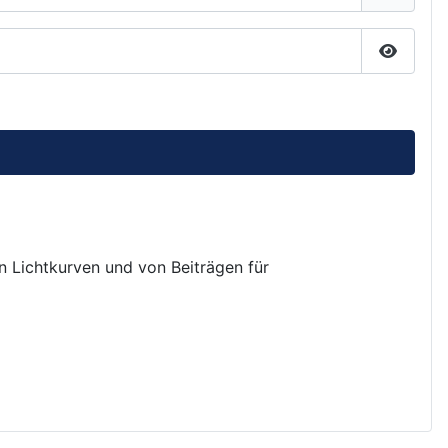
Passwor
on Lichtkurven und von Beiträgen für