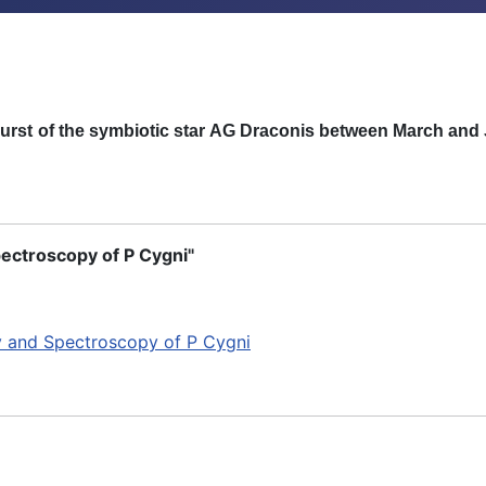
u
r
st
o
f
t
h
e sym
b
io
t
i
c st
a
r
A
G D
r
aco
n
i
s
b
etween
M
a
r
c
h
a
n
d
ectroscopy of P Cygni"
y and Spectroscopy of P Cygni