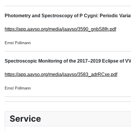
Photometry and Spectroscopy of P Cygni: Periodic Variatio
https://app.aavso.org/media/jaavso/3590_gnbS8Ih.pdf
Ernst Pollmann
Spectroscopic Monitoring of the 2017–2019 Eclipse of V
https://app.aavso.org/media/jaavso/3583_adrRCxe.pdf
Ernst Pollmann
Service