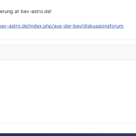
ierung at bav-astro.de!
/bav-astro.de/index.php/aus-der-bav/diskussionsforum
.