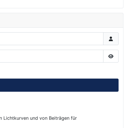
Passwor
on Lichtkurven und von Beiträgen für