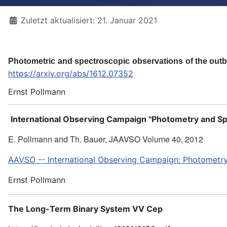
Details
Zuletzt aktualisiert: 21. Januar 2021
P
h
o
t
o
metr
i
c
a
n
d
s
p
ect
r
o
s
co
p
i
c
o
b
se
r
v
a
t
io
n
s
o
f
t
h
e
o
u
tb
https://arxiv.org/abs/1612.07352
Ernst Pollmann
International Observing Campaign "
Photometry and Sp
E. Pollmann and Th. Bauer, JAAVSO Volume 40, 2012
AAVSO -- International Observing Campaign: Photometr
Ernst Pollmann
The Long-Term Binary System VV Cep