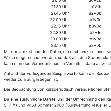
21.10 Uhr
a0V2b
21.30 Uhr
a1V1b
21.45 Uhr
a2V0b
22.00 Uhr
b1V3c
22.15 Uhr
b3V0c
22.30 Uhr
b2V1c
23.00 Uhr
b1V3c
23.15 Uhr
a2V0b
Mit der Uhrzeit und den Daten, die noch umzurechnen sin
Weise umgerechnet werden, so daß aus den Stufen relati
kann man den Veränderlichen im Verhältnis dazu aufzeic
Anhand der vorliegenden Beispielwerte kann der Beobach
wieder zu a aufgestiegen ist.
Die Beobachtung von kurzperiodisch veränderlichen Sterne
Da eine ausführliche Darstellung der Umrechnung den Ra
S. 71ff) und VdSJ Sommer 2000 ("Auswertung visueller Li