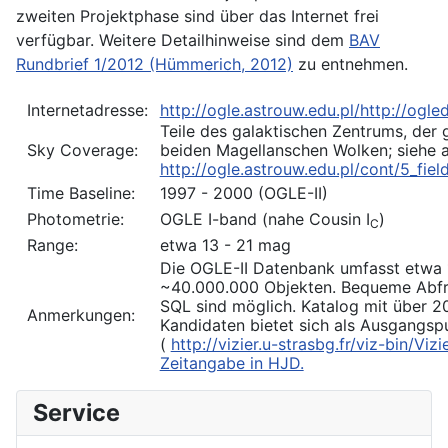
zweiten Projektphase sind über das Internet frei
verfügbar. Weitere Detailhinweise sind dem
BAV
Rundbrief 1/2012 (Hümmerich, 2012)
zu entnehmen.
Internetadresse:
http://ogle.astrouw.edu.pl/
http://ogle
Teile des galaktischen Zentrums, der 
Sky Coverage:
beiden Magellanschen Wolken; siehe 
http://ogle.astrouw.edu.pl/cont/5_field
Time Baseline:
1997 - 2000 (OGLE-II)
Photometrie:
OGLE I-band (nahe Cousin I
)
C
Range:
etwa 13 - 21 mag
Die OGLE-II Datenbank umfasst etwa 
~40.000.000 Objekten. Bequeme Abf
SQL sind möglich. Katalog mit über 2
Anmerkungen:
Kandidaten bietet sich als Ausgangsp
(
http://vizier.u-strasbg.fr/viz-bin/V
Zeitangabe in HJD.
Service