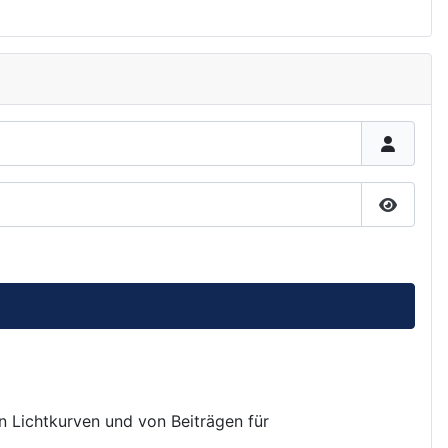
Passwor
on Lichtkurven und von Beiträgen für