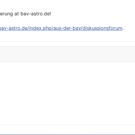
ierung at bav-astro.de!
/bav-astro.de/index.php/aus-der-bav/diskussionsforum
.