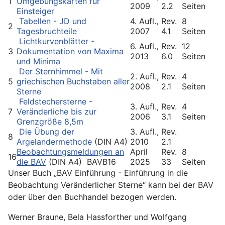
1
Umgebungskarten für
2009
2.2
Seiten
Einsteiger
Tabellen - JD und
4. Aufl.,
Rev.
8
2
Tagesbruchteile
2007
4.1
Seiten
Lichtkurvenblätter -
6. Aufl.,
Rev.
12
3
Dokumentation von Maxima
2013
6.0
Seiten
und Minima
Der Sternhimmel - Mit
2. Aufl.,
Rev.
4
5
griechischen Buchstaben aller
2008
2.1
Seiten
Sterne
Feldstechersterne -
3. Aufl.,
Rev.
4
7
Veränderliche bis zur
2006
3.1
Seiten
Grenzgröße 8,5m
Die Übung der
3. Aufl.,
Rev.
8
Argelandermethode
(DIN A4)
2010
2.1
Beobachtungsmeldungen an
April
Rev.
8
16
die BAV
(DIN A4) BAVB16
2025
33
Seiten
Unser Buch „BAV Einführung - Einführung in die
Beobachtung Veränderlicher Sterne“ kann bei der BAV
oder über den Buchhandel bezogen werden.
Werner Braune, Bela Hassforther und Wolfgang